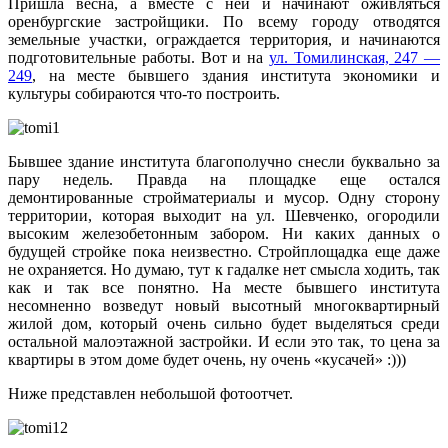
Пришла весна, а вместе с ней и начинают оживляться
оренбургские застройщики. По всему городу отводятся
земельные участки, ограждается территория, и начинаются
подготовительные работы. Вот и на
ул. Томилинская, 247 —
249
, на месте бывшего здания института экономики и
культуры собираются что-то построить.
Бывшее здание института благополучно снесли буквально за
пару недель. Правда на площадке еще остался
демонтированные стройматериалы и мусор. Одну сторону
территории, которая выходит на ул. Шевченко, огородили
высоким железобетонным забором. Ни каких данных о
будущей стройке пока неизвестно. Стройплощадка еще даже
не охраняется. Но думаю, тут к гадалке нет смысла ходить, так
как и так все понятно. На месте бывшего института
несомненно возведут новый высотный многоквартирный
жилой дом, который очень сильно будет выделяться среди
остальной малоэтажной застройки. И если это так, то цена за
квартиры в этом доме будет очень, ну очень «кусачей» :)))
Ниже представлен небольшой фотоотчет.