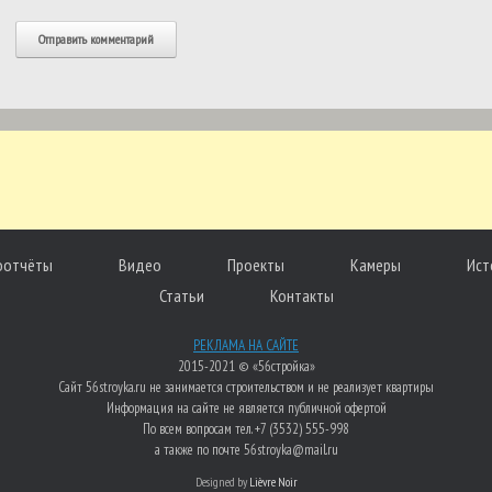
оотчёты
Видео
Проекты
Камеры
Ист
Статьи
Контакты
РЕКЛАМА НА САЙТЕ
2015-2021 © «56стройка»
Сайт 56stroyka.ru не занимается строительством и не реализует квартиры
Информация на сайте не является публичной офертой
По всем вопросам тел. +7 (3532) 555-998
а также по почте 56stroyka@mail.ru
Designed by
Lièvre Noir