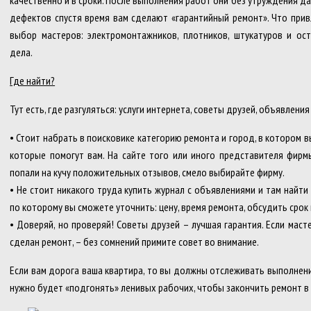
качественно и в сроки. После выполнения работ они без утруждения да
дефектов спустя время вам сделают «гарантийный ремонт». Что прив
выбор мастеров: электромонтажников, плотников, штукатуров и о
дела.
Где найти?
Тут есть, где разгуляться: услуги интернета, советы друзей, объявления 
• Стоит набрать в поисковике категорию ремонта и город, в котором в
которые помогут вам. На сайте того или иного представителя фирм
попали на кучу положительных отзывов, смело выбирайте фирму.
• Не стоит никакого труда купить журнал с объявлениями и там найт
по которому вы сможете уточнить: цену, время ремонта, обсудить срок 
• Доверяй, но проверяй! Советы друзей – лучшая гарантия. Если мас
сделан ремонт, – без сомнений примите совет во внимание.
Если вам дорога ваша квартира, то вы должны отслеживать выполнени
нужно будет «подгонять» ленивых рабочих, чтобы закончить ремонт в 