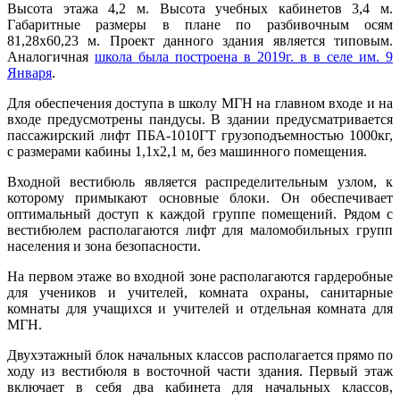
Высота этажа 4,2 м. Высота учебных кабинетов 3,4 м.
Габаритные размеры в плане по разбивочным осям
81,28х60,23 м. Проект данного здания является типовым.
Аналогичная
школа была построена в 2019г. в в селе им. 9
Января
.
Для обеспечения доступа в школу МГН на главном входе и на
входе предусмотрены пандусы. В здании предусматривается
пассажирский лифт ПБА-1010ГТ грузоподъемностью 1000кг,
с размерами кабины 1,1х2,1 м, без машинного помещения.
Входной вестибюль является распределительным узлом, к
которому примыкают основные блоки. Он обеспечивает
оптимальный доступ к каждой группе помещений. Рядом с
вестибюлем располагаются лифт для маломобильных групп
населения и зона безопасности.
На первом этаже во входной зоне располагаются гардеробные
для учеников и учителей, комната охраны, санитарные
комнаты для учащихся и учителей и отдельная комната для
МГН.
Двухэтажный блок начальных классов располагается прямо по
ходу из вестибюля в восточной части здания. Первый этаж
включает в себя два кабинета для начальных классов,