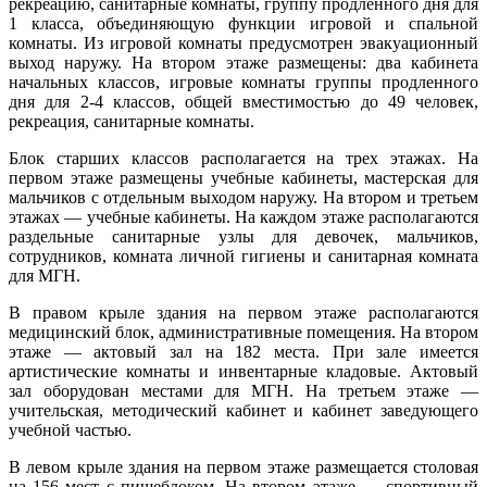
рекреацию, санитарные комнаты, группу продленного дня для
1 класса, объединяющую функции игровой и спальной
комнаты. Из игровой комнаты предусмотрен эвакуационный
выход наружу. На втором этаже размещены: два кабинета
начальных классов, игровые комнаты группы продленного
дня для 2-4 классов, общей вместимостью до 49 человек,
рекреация, санитарные комнаты.
Блок старших классов располагается на трех этажах. На
первом этаже размещены учебные кабинеты, мастерская для
мальчиков с отдельным выходом наружу. На втором и третьем
этажах — учебные кабинеты. На каждом этаже располагаются
раздельные санитарные узлы для девочек, мальчиков,
сотрудников, комната личной гигиены и санитарная комната
для МГН.
В правом крыле здания на первом этаже располагаются
медицинский блок, административные помещения. На втором
этаже — актовый зал на 182 места. При зале имеется
артистические комнаты и инвентарные кладовые. Актовый
зал оборудован местами для МГН. На третьем этаже —
учительская, методический кабинет и кабинет заведующего
учебной частью.
В левом крыле здания на первом этаже размещается столовая
на 156 мест с пищеблоком. На втором этаже — спортивный