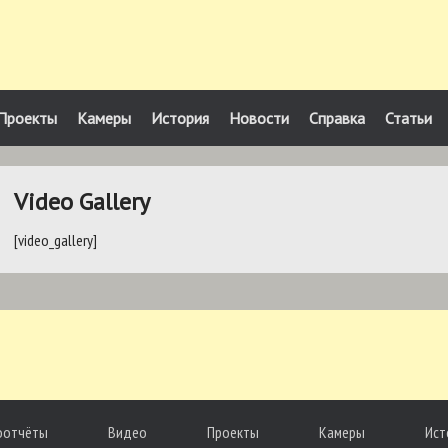
Проекты
Камеры
История
Новости
Справка
Статьи
Video Gallery
[video_gallery]
оотчёты
Видео
Проекты
Камеры
Ист