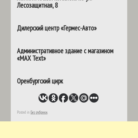
Лесозащитная, 8
Дилерский центр «Гермес-Авто»
Административное здание с магазином
«МАХ Text»
Оренбургский цирк
Posted in
Без рубрики
.