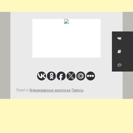
Posted in
Нереализованные концепции
,
Проекты
.