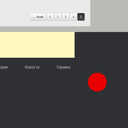
← Ранее
1
2
3
4
5
ория
Новости
Справка
Заказать
звонок