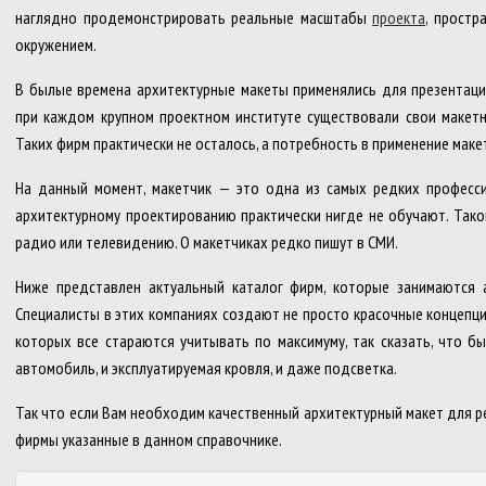
наглядно продемонстрировать реальные масштабы
проекта
, простр
окружением.
В былые времена архитектурные макеты применялись для презентаци
при каждом крупном проектном институте существовали свои макетны
Таких фирм практически не осталось, а потребность в применение мак
На данный момент, макетчик — это одна из самых редких профессий
архитектурному проектированию практически нигде не обучают. Тако
радио или телевидению. О макетчиках редко пишут в СМИ.
Ниже представлен актуальный каталог фирм, которые занимаются а
Специалисты в этих компаниях создают не просто красочные концепци
которых все стараются учитывать по максимуму, так сказать, что бы
автомобиль, и эксплуатируемая кровля, и даже подсветка.
Так что если Вам необходим качественный архитектурный макет для р
фирмы указанные в данном справочнике.