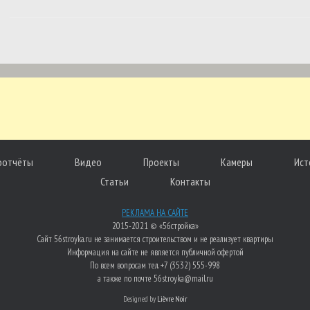
Post navigation
оотчёты
Видео
Проекты
Камеры
Ист
Статьи
Контакты
РЕКЛАМА НА САЙТЕ
2015-2021 © «56стройка»
Сайт 56stroyka.ru не занимается строительством и не реализует квартиры
Информация на сайте не является публичной офертой
По всем вопросам тел. +7 (3532) 555-998
а также по почте 56stroyka@mail.ru
Designed by
Lièvre Noir