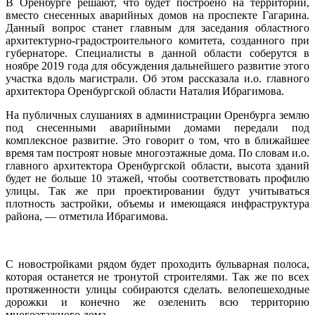
В Оренбурге решают, что будет построено на территории,
вместо снесенных аварийных домов на проспекте Гагарина.
Данный вопрос станет главным для заседания областного
архитектурно-градостроительного комитета, созданного при
губернаторе. Специалисты в данной области соберутся в
ноябре 2019 года для обсуждения дальнейшего развитие этого
участка вдоль магистрали. Об этом рассказала и.о. главного
архитектора Оренбургской области Наталия Ибрагимова.
На публичных слушаниях в администрации Оренбурга землю
под снесенными аварийными домами передали под
комплексное развитие. Это говорит о том, что в ближайшее
время там построят новые многоэтажные дома. По словам и.о.
главного архитектора Оренбургской области, высота зданий
будет не больше 10 этажей, чтобы соответствовать профилю
улицы. Так же при проектировании будут учитываться
плотность застройки, объемы и имеющаяся инфраструктура
района, — отметила Ибрагимова.
С новостройками рядом будет проходить бульварная полоса,
которая останется не тронутой строителями. Так же по всех
протяженности улицы собираются сделать. велопешеходные
дорожки и конечно же озеленить всю территорию
многоэтажного дома.