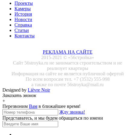
Проекты
Камеры
История
Новости
Справка
Статьи
Контакты
РЕКЛАМА НА САЙТЕ
2015-2021 © «56стройка»
Сайт 56stroyka.ru не занимается строительством и не
реализует квартиры
Информация на сайте не является публичной офертой
По всем вопросам тел. +7 (3532) 555-998
а также по почте 56stroyka@mail.ru
Designed by
Lièvre Noir
Заказать звонок
+
Перезвоним
Вам
в ближайшее время!
Жду звонка!
Представьтесь, и мы будем обращаться по имени