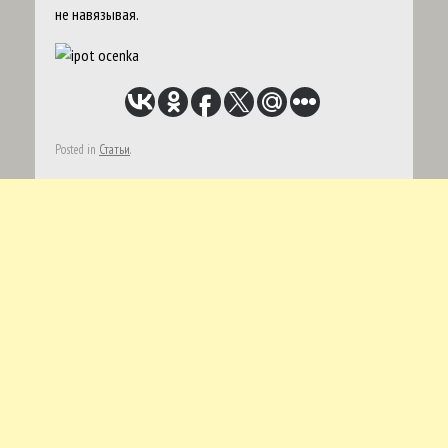
не навязывая.
Posted in
Статьи
.