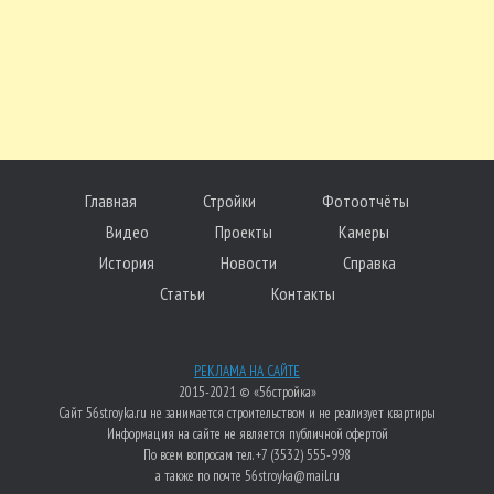
Главная
Стройки
Фотоотчёты
Видео
Проекты
Камеры
История
Новости
Справка
Статьи
Контакты
РЕКЛАМА НА САЙТЕ
2015-2021 © «56стройка»
Сайт 56stroyka.ru не занимается строительством и не реализует квартиры
Информация на сайте не является публичной офертой
По всем вопросам тел. +7 (3532) 555-998
а также по почте 56stroyka@mail.ru