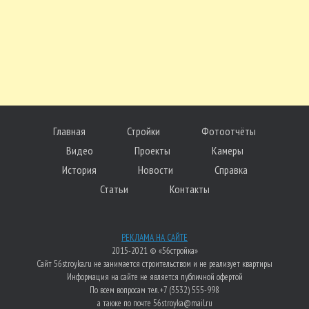
Главная
Стройки
Фотоотчёты
Видео
Проекты
Камеры
История
Новости
Справка
Статьи
Контакты
РЕКЛАМА НА САЙТЕ
2015-2021 © «56стройка»
Сайт 56stroyka.ru не занимается строительством и не реализует квартиры
Информация на сайте не является публичной офертой
По всем вопросам тел. +7 (3532) 555-998
а также по почте 56stroyka@mail.ru