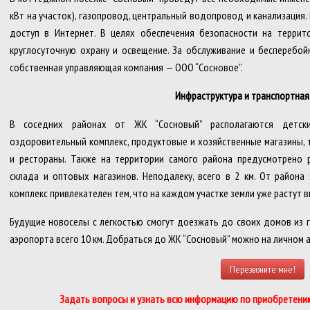
кВт на участок), газопровод, центральный водопровод и канализация
доступ в Интернет. В целях обеспечения безопасности на террит
круглосуточную охрану и освещение. За обслуживание и бесперебой
собственная управляющая компания — ООО “Сосновое”.
Инфраструктура и транспортная 
В соседних районах от ЖК “Сосновый” располагаются детские
оздоровительный комплекс, продуктовые и хозяйственные магазины, 
и рестораны. Также на территории самого района предусмотрено ра
склада и оптовых магазинов. Неподалеку, всего в 2 км. От района
комплекс привлекателен тем, что на каждом участке земли уже растут 
Будущие новоселы с легкостью смогут доезжать до своих домов из г
аэропорта всего 10 км. Добраться до ЖК “Сосновый” можно на личном
Перезвоните мне!
Задать вопросы и узнать всю информацию по приобретению