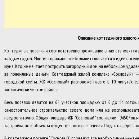
Описание коттеджного жилого к
Коттеджные поселки
и соответственно проживание в них становятся 
каждым годом. Многие горожане все больше склоняются к идее посели
шума. Кто не мечтает построить загородный дом на небольшом удален
за приемлемые деньги. Коттеджный жилой комплекс «Сосновый» 
городской суеты. ЖК «Сосновый» расположен всего в 10 минутах ез
экологически чистом районе.
Весь поселок делится на 62 участков площадью от 6 до 14 соток. 
самостоятельное строительство своего дома или же воспользовать
предостаточно. Общая площадь ЖК “Сосновый” составляет 94507 кв.м. Н
застройка, но и объекты общественного назначения. Под это выделено 
В коттеджном поселке “Сосновый” проведут все необходимые инженер