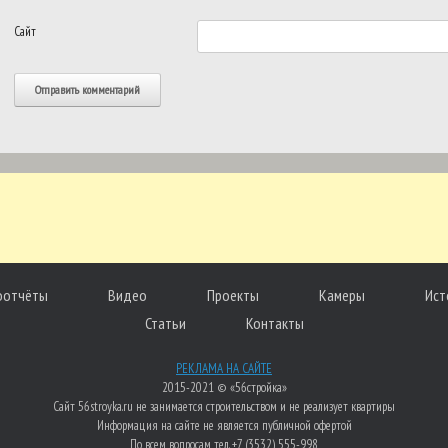
Сайт
оотчёты
Видео
Проекты
Камеры
Ист
Статьи
Контакты
РЕКЛАМА НА САЙТЕ
2015-2021 © «56стройка»
Сайт 56stroyka.ru не занимается строительством и не реализует квартиры
Информация на сайте не является публичной офертой
По всем вопросам тел. +7 (3532) 555-998