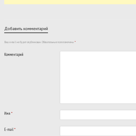
Добавить комментарий
Ваш e-mail не будет опубликован.
Обязательные поля помечены
*
Комментарий
Имя
*
E-mail
*