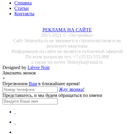
Справка
Статьи
Контакты
РЕКЛАМА НА САЙТЕ
2015-2021 © «56стройка»
Сайт 56stroyka.ru не занимается строительством и не
реализует квартиры
Информация на сайте не является публичной офертой
По всем вопросам тел. +7 (3532) 555-998
а также по почте 56stroyka@mail.ru
Designed by
Lièvre Noir
Заказать звонок
+
Перезвоним
Вам
в ближайшее время!
Жду звонка!
Представьтесь, и мы будем обращаться по имени