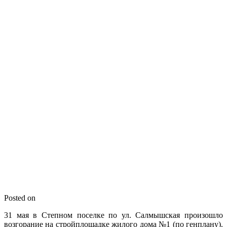
Posted on
31 мая в Степном поселке по ул. Салмышская произошло
возгорание на стройплощадке жилого дома №1 (по генплану).