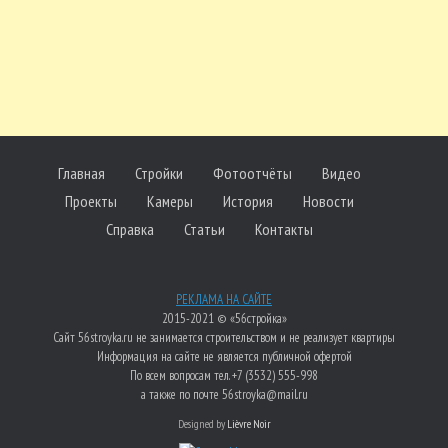
Главная
Стройки
Фотоотчёты
Видео
Проекты
Камеры
История
Новости
Справка
Статьи
Контакты
РЕКЛАМА НА САЙТЕ
2015-2021 © «56стройка»
Сайт 56stroyka.ru не занимается строительством и не реализует квартиры
Информация на сайте не является публичной офертой
По всем вопросам тел. +7 (3532) 555-998
а также по почте 56stroyka@mail.ru
Designed by
Lièvre Noir