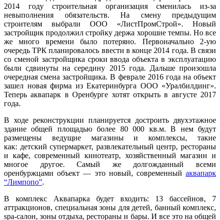
2014 году строительная организация сменилась из-за
невыполнения обязательств. На смену предыдущим
строителям выбрали ООО «ЛистПромСтрой». Новый
застройщик продолжил стройку держа хорошие темпы. Но все
же много времени было потеряно. Первоначально 2-ую
очередь ТРК планировалось ввести в конце 2014 года. В связи
со сменой застройщика сроки ввода объекта в эксплуатацию
были сдвинуты на середину 2015 года. Дальше произошла
очередная смена застройщика. В феврале 2016 года на объект
зашел новая фирма из Екатеринбурга ООО «Уралбилдинг».
Теперь аквапарк в Оренбурге хотят открыть в августе 2017
года.
В ходе реконструкции планируется достроить двухэтажное
здание общей площадью более 80 000 кв.м. В нем будут
размещены ведущие магазины и комплексы, такие
как: детский супермаркет, развлекательный центр, рестораны
и кафе, современный кинотеатр, хозяйственный магазин и
многое другое. Самый же долгожданный всеми
оренбуржцами объект — это новый, современный
аквапарк
“Лимпопо”
.
В комплекс Аквапарка будет входить: 13 бассейнов, 7
аттракционов, специальная зоны для детей, банный комплекс,
spa-салон, зоны отдыха, рестораны и бары. И все это на общей