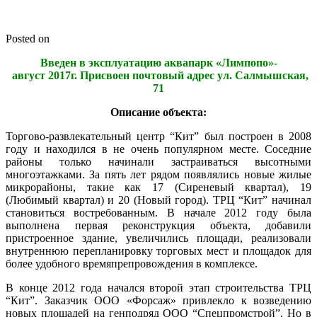
Posted on
Введен в эксплуатацию аквапарк «Лимпопо»-
август 2017г. Присвоен почтовый адрес ул. Салмышская,
71
Описание объекта:
Торгово-развлекательный центр “Кит” был построен в 2008
году и находился в не очень популярном месте. Соседние
районы только начинали застраиваться высотными
многоэтажками. За пять лет рядом появлялись новые жилые
микрорайоны, такие как 17 (Сиреневый квартал), 19
(Любимый квартал) и 20 (Новый город). ТРЦ “Кит” начинал
становиться востребованным. В начале 2012 году была
выполнена первая реконструкция объекта, добавили
пристроенное здание, увеличились площади, реализовали
внутреннюю перепланировку торговых мест и площадок для
более удобного времяпрепровождения в комплексе.
В конце 2012 года начался второй этап строительства ТРЦ
“Кит”. Заказчик ООО «Форсаж» привлекло к возведению
новых площадей на генподряд ООО “Спецпромстрой”. Но в