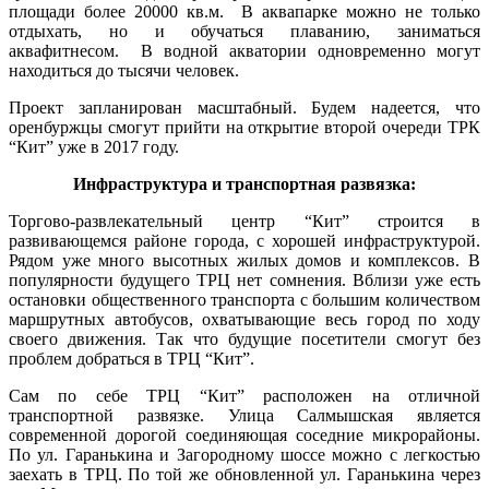
площади более 20000 кв.м. В аквапарке можно не только
отдыхать, но и обучаться плаванию, заниматься
аквафитнесом. В водной акватории одновременно могут
находиться до тысячи человек.
Проект запланирован масштабный. Будем надеется, что
оренбуржцы смогут прийти на открытие второй очереди ТРК
“Кит” уже в 2017 году.
Инфраструктура и транспортная развязка:
Торгово-развлекательный центр “Кит” строится в
развивающемся районе города, с хорошей инфраструктурой.
Рядом уже много высотных жилых домов и комплексов. В
популярности будущего ТРЦ нет сомнения. Вблизи уже есть
остановки общественного транспорта с большим количеством
маршрутных автобусов, охватывающие весь город по ходу
своего движения. Так что будущие посетители смогут без
проблем добраться в ТРЦ “Кит”.
Сам по себе ТРЦ “Кит” расположен на отличной
транспортной развязке. Улица Салмышская является
современной дорогой соединяющая соседние микрорайоны.
По ул. Гаранькина и Загородному шоссе можно с легкостью
заехать в ТРЦ. По той же обновленной ул. Гаранькина через