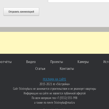
оотчёты
Видео
Проекты
Камеры
Ист
Статьи
Контакты
РЕКЛАМА НА САЙТЕ
2015-2021 © «56стройка»
Сайт 56stroyka.ru не занимается строительством и не реализует квартиры
Информация на сайте не является публичной офертой
По всем вопросам тел. +7 (3532) 555-998
а также по почте 56stroyka@mail.ru