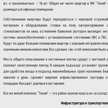
шт. и трехкомнатных — 56 шт. Общее же число квартир в ЖК “Тихий” 
размещаться офисные помещения.
Собственникам квартиры будут передаваться с черновой отделко
материала и оборудования: стяжка на полу, оштукатуривание с
стеклопакетов на окна, остекление балконов (которое выглядит не
системы жизнеобеспечения с установленными счетчиками ХВС и ГВС.
будут по душе большие планировки квартир с хорошим метражом площа
огромными жилыми комнатами. Все сделано так, чтоб новоселам было 
Места общего пользования и лестничные клетки сдадут с чистовой о
положат качественную плитку. В каждом подъезде установят грузов
для удобства входа в подъезд маломобильных групп населения. Бла
лавочки и урны, сделают широкие асфальтированные тротуары и
площадки. Высадят деревья и кустарники.
Все же жилой комплекс “Тихий” — это район эконом-класса из-за соседс
Инфраструктура и транспортная 