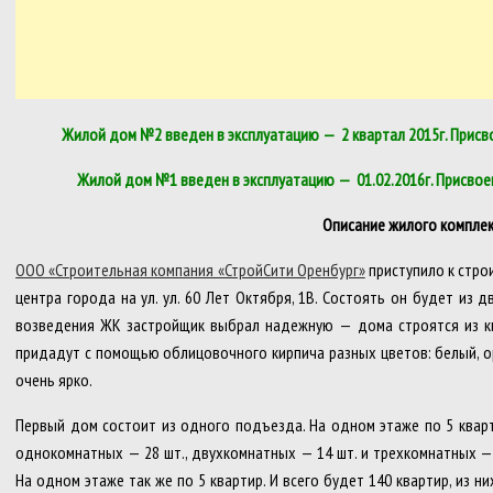
Жилой дом №2 введен в эксплуатацию — 2 квартал 2015г. Присво
Жилой дом №1 введен в эксплуатацию — 01.02.2016г. Присвоен
Описание жилого комплек
ООО «Строительная компания «СтройСити Оренбург»
приступило к стро
центра города на ул. ул. 60 Лет Октября, 1В. Состоять он будет из 
возведения ЖК застройщик выбрал надежную — дома строятся из к
придадут с помощью облицовочного кирпича разных цветов: белый, о
очень ярко.
Первый дом состоит из одного подъезда. На одном этаже по 5 кварти
однокомнатных — 28 шт., двухкомнатных — 14 шт. и трехкомнатных —
На одном этаже так же по 5 квартир. И всего будет 140 квартир, из 