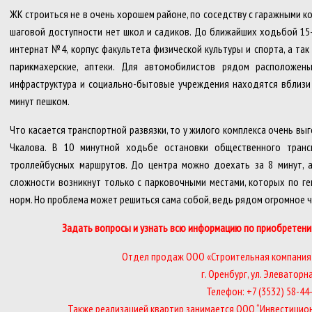
ЖК строиться не в очень хорошем районе, по соседству с гаражными 
шаговой доступности нет школ и садиков. До ближайших ходьбой 15-
интернат №4, корпус факультета физической культуры и спорта, а та
парикмахерские, аптеки. Для автомобилистов рядом расположен
инфраструктура и социально-бытовые учреждения находятся вблизи 
минут пешком.
Что касается транспортной развязки, то у жилого комплекса очень вы
Чкалова. В 10 минутной ходьбе остановки общественного тран
троллейбусных маршрутов. До центра можно доехать за 8 минут, а
сложности возникнут только с парковочными местами, которых по г
норм. Но проблема может решиться сама собой, ведь рядом огромное 
Задать вопросы и узнать всю информацию по приобретени
Отдел продаж ООО «Строительная компания 
г. Оренбург, ул. Элеваторна
Телефон: +7 (3532) 58-44
Также реализацией квартир занимается ООО “Инвестицио