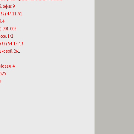
3, офис 9
532) 47-11-51
й,4
2) 901-006
ссе, 1/2
3532) 54-14-13
ешковой, 261
Новая, 4;
-325
u