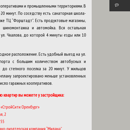
кооперативами и промышленными территориями. В
20 минут. По соседству есть санаторная школа-
к же ТЦ “Форштадт”. Есть продуктовые магазины,
ы шиномонтажка и автомойка. Вся остальная
ул. Чкалова, до которой 4 минуты езды или 10
годное расположение. Есть удобный выезд на ул.
спорта с большим количеством автобусных и
 до степного поселка за 20 минут. У жильцов
енплану запроектировано меньше установленных
число гаражных кооперативов.
ю квартир вы можете у застройщика:
«СтройСити Оренбург»
я, 2
-55
нно-риэлтерская компания “Милана”