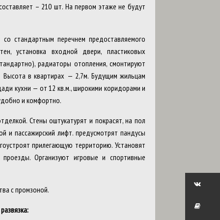
составляет – 210 шт. На первом этаже не будут
й со стандартным перечнем предоставляемого
тен, установка входной двери, пластиковых
стандартно), радиаторы отопления, смонтируют
 Высота в квартирах — 2,7м. Будущим жильцам
ди кухни — от 12 кв.м., широкими коридорами и
удобно и комфортно.
тделкой. Стены оштукатурят и покрасят, на пол
ой и пассажирский лифт. предусмотрят пандусы
гоустроят прилегающую территорию. Установят
 проезды. Организуют игровые и спортивные
тва с промзоной.
развязка: