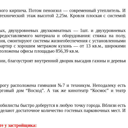
вого кирпича. Потом пеноизол — современный утеплитель. И
ехнический этаж высотой 2,25м. Кровля плоская с системой
ных, двухуровневых двухкомнатных — 1шт. и двухуровневых
доставляемого материала и оборудования: стяжка на полу,
ения, смонтируют системы жизнеобеспечения с установленными
артир с хорошим метражом кухонь — от 13 кв.м., широкими
асположены офисы площадью 856,39 кв.м.
и, благоустроят внутренний дворик высадив газоны и деревья
орогу расположена гимназия №7 и техникум. Неподалеку есть
рговый дом “Восход”. А так же кинотеатр “Космос” и театр
билисты быстро доберутся в любую точку города. Вблизи есть
делают достаточное количество гостевых парковочных мест. И
е у застройщика: