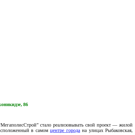
оникидзе, 86
“МегаполисСтрой” стало реализовывать свой проект — жилой
расположенный в самом
центре города
на улицах Рыбаковская,