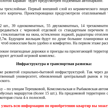
олотой караван” будет предусмотрен подземный автопаркинг.
ы трехслойные. Первый внешний слой из керамического лице
ного кирпича. Проектировщики предусмотрели отапливаемый т
2 шт., 39 однокомнатных, 55 двухкомнатных, 14 трехкомнат
даваться с черновой отделкой со стандартным перечнем пре
х стеклопакетов на окна, остеклении лоджий, радиаторы отопл
7м. Будущим жильцам будут по душе большие планировки кв
 чтоб новоселам было удобно и комфортно. На первом этаже р
ирокие пешеходные дорожки и проезды на прилегающей территори
ируют детский игровой комплекс.
Инфраструктура и транспортная развязка:
уже развитой социально-бытовой инфраструктурой. Так через д
ственный университет, обновленный центральный рынок и то
ского.
у – по улицам Терешковой, Комсомольская и Рыбаковская автомо
бусных маршрутов (более 15 шт.). На придомовой территории с
которая стала 4-х полосной.
и узнать всю информацию по приобретению квартир вы может