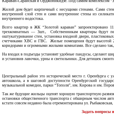
Караван-Сарайская и Орджоникидзе. Под самим комплексом “З
Жилой дом будет кирпичный с несущими стенами. Сами стен
внутренний слой стен и сами внутренние стены из силикат
внутреннего водостока.
Всего квартир в ЖК “Золотой караван” запроектировано 11
трехкомнатных — 3шт., Собственникам квартиры будут пере
оштукатуривание стен, установка входной двери, пластиковы
счетчиками ХВС и ГВС. Жилые помещения будут высотой 2,
коридорами и огромными жилыми комнатами. Все сделано так,
На входах в подъезды установят удобные пандусы, сделают ш
и установив лавочки, урны и светильники. Для детишек смонт
Центральный район это исторической место г. Оренбурга с 
автошкола, а в шаговой доступности Оренбургский государ
музыкальной комедии, парки “Тополя”, им. Кирова и им. Перов
Так же будущие жильцы оценят хорошую транспортную развязк
остановки общественного транспорта с обширным числом авто
кстати совсем недавно была отремонтирована ул. Рыбаковская, 
Задать вопросы 