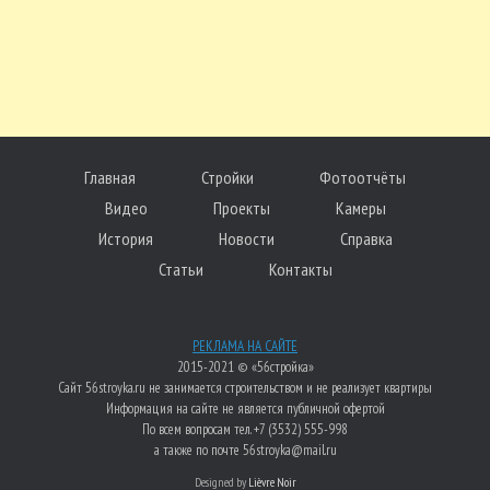
Главная
Стройки
Фотоотчёты
Видео
Проекты
Камеры
История
Новости
Справка
Статьи
Контакты
РЕКЛАМА НА САЙТЕ
2015-2021 © «56стройка»
Сайт 56stroyka.ru не занимается строительством и не реализует квартиры
Информация на сайте не является публичной офертой
По всем вопросам тел. +7 (3532) 555-998
а также по почте 56stroyka@mail.ru
Designed by
Lièvre Noir