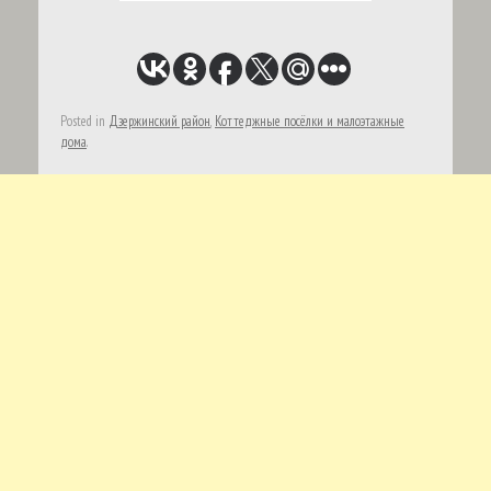
Posted in
Дзержинский район
,
Коттеджные посёлки и малоэтажные
дома
.