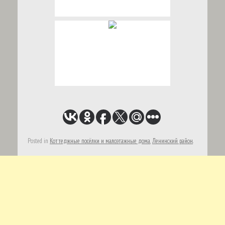
Posted in
Коттеджные посёлки и малоэтажные дома
,
Ленинский район
.