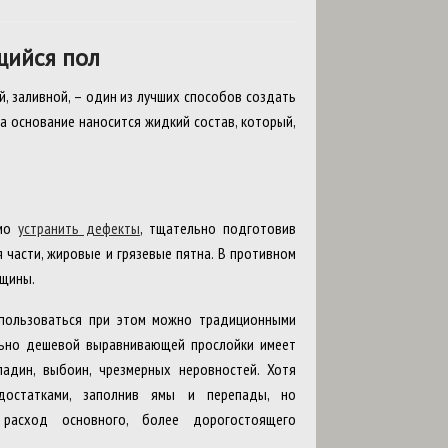
щийся пол
, заливной, – один из лучших способов создать
на основание наносится жидкий состав, который,
имо
устранить дефекты
, тщательно подготовив
 части, жировые и грязевые пятна. В противном
ещины.
спользоваться при этом можно традиционными
ельно дешевой выравнивающей прослойки имеет
адин, выбоин, чрезмерных неровностей. Хотя
достатками, заполнив ямы и перепады, но
 расход основного, более дорогостоящего