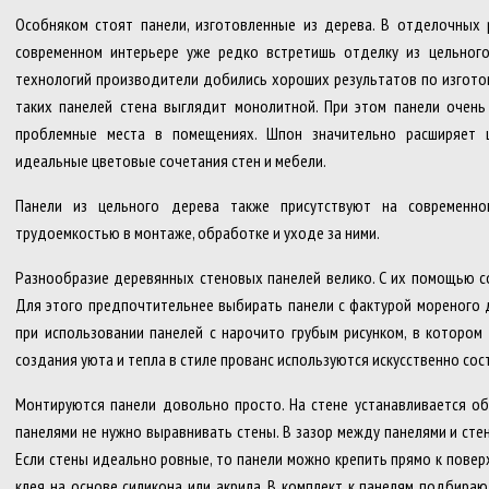
Особняком стоят панели, изготовленные из дерева. В отделочных 
современном интерьере уже редко встретишь отделку из цельног
технологий производители добились хороших результатов по изгото
таких панелей стена выглядит монолитной. При этом панели очен
проблемные места в помещениях. Шпон значительно расширяет 
идеальные цветовые сочетания стен и мебели.
Панели из цельного дерева также присутствуют на современно
трудоемкостью в монтаже, обработке и уходе за ними.
Разнообразие деревянных стеновых панелей велико. С их помощью со
Для этого предпочтительнее выбирать панели с фактурой мореного д
при использовании панелей с нарочито грубым рисунком, в котором
создания уюта и тепла в стиле прованс используются искусственно со
Монтируются панели довольно просто. На стене устанавливается обр
панелями не нужно выравнивать стены. В зазор между панелями и ст
Если стены идеально ровные, то панели можно крепить прямо к пове
клея на основе силикона или акрила. В комплект к панелям подбираю