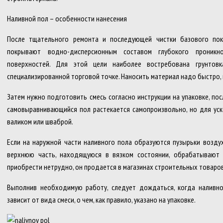
Наливной пол – особенности нанесения
После тщательного ремонта и последующей чистки базового по
покрывают водно-дисперсионным составом глубокого проникн
поверхностей. Для этой цели наиболее востребована грунтов
специализированной торговой точке. Наносить материал надо быстро, 
Затем нужно подготовить смесь согласно инструкции на упаковке, пос
самовыравнивающийся пол растекается самопроизвольно, но для уск
валиком или шваброй.
Если на наружной части наливного пола образуются пузырьки воздух
верхнюю часть, находящуюся в вязком состоянии, обрабатывают 
приобрести нетрудно, он продается в магазинах строительных товаров
Выполнив необходимую работу, следует дождаться, когда наливн
зависит от вида смеси, о чем, как правило, указано на упаковке.