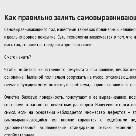
Как правильно залить самовыравниваю
Самовыравнивающийся пол, известный также как полимерный, наливной
идеально ровное покрытие. Суть технологии заключается в том, что 
высыхая, становится твердым и прочным слоем.
С чего начать?
Чтобы добиться качественного результата при заливке, необход
основание. Наливной пол нельзя сооружать на мусор, отслаивающиеся
случае в будущем могут возникнуть проблемы, например, появиться тр
Очистив базовую поверхность, приступают к ее выравниванию, во
составами, в частности, цементным раствором. Нанесение относит
смысл, если на основании наблюдается множество дефектов – вп
самовыравнивающийся пол вполне справится с подобными не
дополнительное выравнивание стандартной смесью экономит
стройматериала.