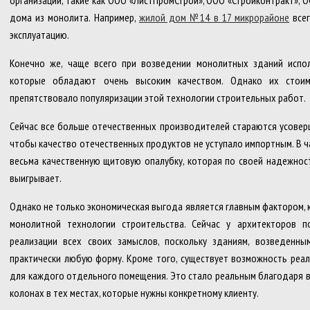
организации, такие как ООО «ЛистПромСтрой», ООО «Стройконтракт», О
дома из монолита. Например,
жилой дом №14 в 17 микрорайоне
всег
эксплуатацию.
Конечно же, чаще всего при возведении монолитных зданий испо
которые обладают очень высоким качеством. Однако их стоим
препятствовало популяризации этой технологии строительных работ.
Сейчас все больше отечественных производителей стараются усовер
чтобы качество отечественных продуктов не уступало импортным. В 
весьма качественную щитовую опалубку, которая по своей надежност
выигрывает.
Однако не только экономическая выгода является главным фактором,
монолитной технологии строительства. Сейчас у архитекторов 
реализации всех своих замыслов, поскольку зданиям, возведенн
практически любую форму. Кроме того, существует возможность реа
для каждого отдельного помещения. Это стало реальным благодаря 
колонах в тех местах, которые нужны конкретному клиенту.