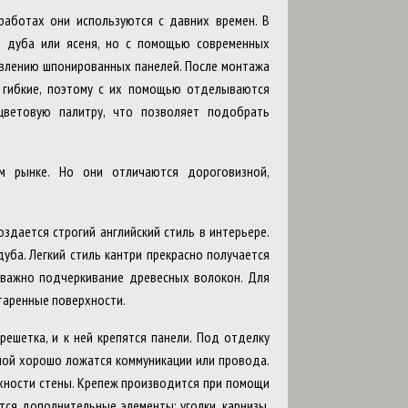
работах они используются с давних времен. В
о дуба или ясеня, но с помощью современных
влению шпонированных панелей. После монтажа
ь гибкие, поэтому с их помощью отделываются
цветовую палитру, что позволяет подобрать
м рынке. Но они отличаются дороговизной,
здается строгий английский стиль в интерьере.
уба. Легкий стиль кантри прекрасно получается
 важно подчеркивание древесных волокон. Для
старенные поверхности.
ешетка, и к ней крепятся панели. Под отделку
еной хорошо ложатся коммуникации или провода.
рхности стены. Крепеж производится при помощи
тся дополнительные элементы: уголки, карнизы,