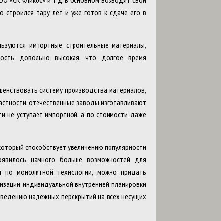
ОО «СК «Ликос» и т.д. в основном возводят свои
о строился пару лет и уже готов к сдаче его в
льзуются импортные строительные материалы,
ость довольно высокая, что долгое время
шенствовать систему производства материалов,
частности, отечественные заводы изготавливают
и не уступает импортной, а по стоимости даже
 который способствует увеличению популярности
появилось намного больше возможностей для
ым по монолитной технологии, можно придать
лизации индивидуальной внутренней планировки
введению надежных перекрытий на всех несущих