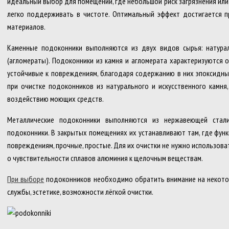
идеальный выбор для помещений, где небольшой риск загрязнения ил
легко поддерживать в чистоте. Оптимальный эффект достигается п
материалов.
Каменные подоконники выполняются из двух видов сырья: натурал
(агломераты). Подоконники из камня и агломерата характеризуются 
устойчивые к повреждениям, благодаря содержанию в них эпоксидн
при очистке подоконников из натурального и искусственного камня,
воздействию моющих средств.
Металлические подоконники выполняются из нержавеющей стал
подоконники. В закрытых помещениях их устанавливают там, где функ
повреждениям, прочные, простые. Для их очистки не нужно использова
о чувствительности сплавов алюминия к щелочным веществам.
При выборе
подоконников необходимо обратить внимание на некотор
службы, эстетике, возможности лёгкой очистки.